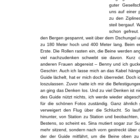
guter Gesellsc
uns auf einer 
zu den Zipline
steil bergauf. 
schon gefreut
den Bergen gespannt, weit über dem Dschungel u
zu 180 Meter hoch und 400 Meter lang. Beim ers
Erste. Die Rollen rasten ein, die Beine werden a
viel nachzudenken schwebt sie davon. Kurz 
anderen Frauen abgereist – Benny und ich guck
Geschirr. Auch ich lasse mich an das Kabel häng
Guide lächelt, hat er mich doch überredet. Doch 
loszulassen. Zuvor hatte ich mir die Befestigun
an ging das Denken los. Und zu viel Denken ist ni
des Guide nützt nichts, ich werde wieder abgesc
für die schönen Fotos zuständig. Ganz ähnlich
verweigert den Flug über die Schlucht. So lau
hinunter, von Station zu Station und beobachten
Bestens, so scheint es. Sina mutiert sogar zur S
mehr sitzend, sondern nach vorn gestreckt über d
der der Guide mitfährt, um die Beine oben zu h