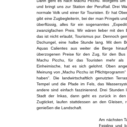
Dann geht es nach Machu Picchu. Morgens um h
und bringt uns zur Station der PeruRail. Drei W
normale Volk und einer für Touristen. Er hat Ober
gibt eine Zugbegleiterin, bei der man Pringels un
überflüssig, alles für ein sogenanntes „Expedit
zwanzigfachen Preis. Wir wären lieber mit den 
das ist nicht erlaubt, Tourismus pur. Dennoch ge
Dschungel, eine halbe Stunde lang. Mit dem B
Aquas Calientes aus weiter die Berge hinau
überzogenen Preise für den Zug, für den Bus u
Machu Picchu, für das Touristen mehr als d
Einheimische, hat es sich gelohnt. Oben an
Meinung von „Machu Picchu ist Pflichtprogramm“ 
haben“. Die landwirtschaftlich genutzten Ter
Tempel und die Pfade im Fels, das Wassersyst
andere sind einfach faszinierend. Drei Stunden 
Stadt der Inkas, dann geht es zurück in den 
Zugticket, laufen stattdessen an den Gleisen,
genießen die Landschaft.
Am nächsten Ta
Feigling und b