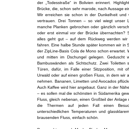
der „Todesstraße“ in Bolivien erinnert. Highlig
Brücke, die, schon sehr marode, nach Aussage ein
Wir erreichen sie schon in der Dunkelheit und 
vertrauen. Drei Tonnen – so viel wiegt unser L
manche Planken gebrochen oder gänzlich versc
oder erst einmal vor der Brücke übernachten? S
alles geht gut – auf dem Rückweg werden wir 
fahren. Eine halbe Stunde später kommen wir in 
der ZipLine-Basis Cola de Mono schon erwartet. 
und mitten im Dschungel gelegen. Geduscht w
Bambuswänden als Sichtschutz. Zwei Toiletten 
Türen, dafür, im Falle einer Sitzposition, mit 
Urwald oder auf einen großen Fluss, in dem wir
nehmen. Bananen, Limetten und Avocados pflücke
Auch Kaffee wird hier angebaut. Ganz in der Nä
– es sollen mal die schönsten in Südamerika gew
Fluss, gleich nebenan, einen Großteil der Anlage 
die Thermen auf jeden Fall einen Besuc
unterschiedlichen Temperaturen und glassklare
brausenden Fluss, einfach schön.