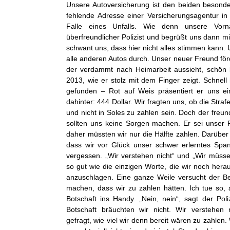
Unsere Autoversicherung ist den beiden besonde
fehlende Adresse einer Versicherungsagentur in
Falle eines Unfalls. Wie denn unsere Vorn
überfreundlicher Polizist und begrüßt uns dann mi
schwant uns, dass hier nicht alles stimmen kann. 
alle anderen Autos durch. Unser neuer Freund förd
der verdammt nach Heimarbeit aussieht, schön b
2013, wie er stolz mit dem Finger zeigt. Schnel
gefunden – Rot auf Weis präsentiert er uns e
dahinter: 444 Dollar. Wir fragten uns, ob die Straf
und nicht in Soles zu zahlen sein. Doch der freundl
sollten uns keine Sorgen machen. Er sei unser 
daher müssten wir nur die Hälfte zahlen. Darüber 
dass wir vor Glück unser schwer erlerntes Span
vergessen. „Wir verstehen nicht“ und „Wir müsse
so gut wie die einzigen Worte, die wir noch herau
anzuschlagen. Eine ganze Weile versucht der B
machen, dass wir zu zahlen hätten. Ich tue so, 
Botschaft ins Handy. „Nein, nein“, sagt der Poli
Botschaft bräuchten wir nicht. Wir verstehen n
gefragt, wie viel wir denn bereit wären zu zahlen.