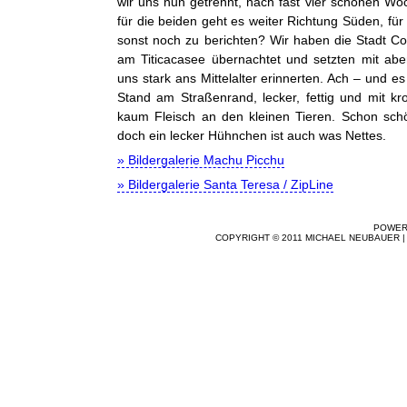
wir uns nun getrennt, nach fast vier schönen W
für die beiden geht es weiter Richtung Süden, fü
sonst noch zu berichten? Wir haben die Stadt Co
am Titicacasee übernachtet und setzten mit abe
uns stark ans Mittelalter erinnerten. Ach – und 
Stand am Straßenrand, lecker, fettig und mit k
kaum Fleisch an den kleinen Tieren. Schon schö
doch ein lecker Hühnchen ist auch was Nettes.
» Bildergalerie Machu Picchu
» Bildergalerie Santa Teresa / ZipLine
POWER
COPYRIGHT © 2011 MICHAEL NEUBAUER 