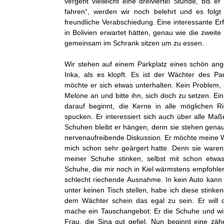
vergeht vielleicht eine dreiviertel Stunde, bis er
fahren“, werden wir noch belehrt und es folg
freundliche Verabschiedung. Eine interessante Erf
in Bolivien erwartet hätten, genau wie die zwei
gemeinsam im Schrank sitzen um zu essen.
Wir stehen auf einem Parkplatz eines schön ang
Inka, als es klopft. Es ist der Wächter des P
möchte er sich etwas unterhalten. Kein Problem, 
Melone an und bitte ihn, sich doch zu setzen. Ein 
darauf beginnt, die Kerne in alle möglichen 
spucken. Er interessiert sich auch über alle Maß
Schuhen bleibt er hängen, denn sie stehen gena
nervenaufreibende Diskussion. Er möchte meine 
mich schon sehr geärgert hatte. Denn sie waren 
meiner Schuhe stinken, selbst mit schon etwa
Schuhe, die mir noch in Kiel wärmstens empfohle
schlecht riechende Ausnahme. In kein Auto kann
unter keinen Tisch stellen, habe ich diese stink
dem Wächter schein das egal zu sein. Er will 
mache ein Tauschangebot: Er die Schuhe und wir
Frau, die Sina gut gefiel. Nun beginnt eine zäh