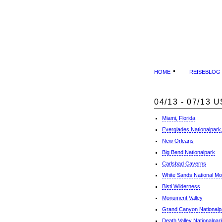
HOME
REISEBLOG
04/13 - 07/13
Miami, Florida
Everglades Nationalpark,
New Orleans
Big Bend Nationalpark
Carlsbad Caverns
White Sands National M
Bisti Wilderness
Monument Valley
Grand Canyon Nationalp
Death Valley Nationalpar