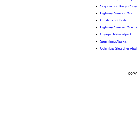
Sequoia und Kings Cany
Highway Number One
Geisterstadt Bodie
Highway Number One Teil
Olympic Nationalpark
Sammlung Alaska
Columbia Gletscher Alas
COPY