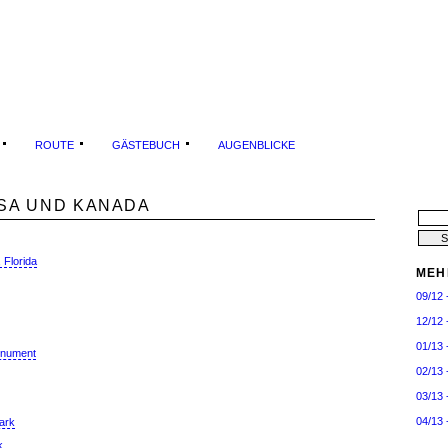
ROUTE
GÄSTEBUCH
AUGENBLICKE
 USA UND KANADA
 Florida
MEH
09/12 
12/12 
01/13 
onument
02/13 
03/13 
04/13 
ark
k