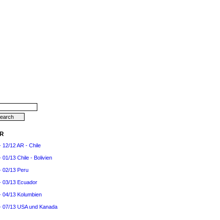
R
- 12/12 AR - Chile
- 01/13 Chile - Bolivien
- 02/13 Peru
- 03/13 Ecuador
- 04/13 Kolumbien
- 07/13 USA und Kanada